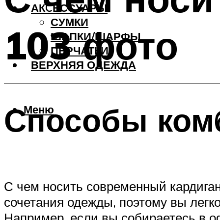
АКCЕССУАРЫ
СУМКИ
103 фото
ШАПКИ/ШАРФЫ
ПЕРЧАТКИ
ВЕРХНЯЯ ОДЕЖДА
Способы ком
Меню
С чем носить современный кардига
сочетания одежды, поэтому вы лег
Например, если вы собираетесь в о