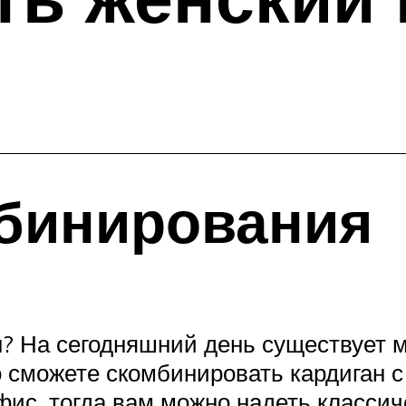
бинирования
н? На сегодняшний день существует 
ко сможете скомбинировать кардиган
фис, тогда вам можно надеть классич