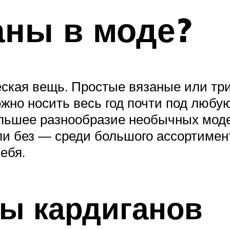
аны в моде?
ческая вещь. Простые вязаные или т
жно носить весь год почти под любую
большее разнообразие необычных мод
ли без — среди большого ассортимен
ебя.
ы кардиганов