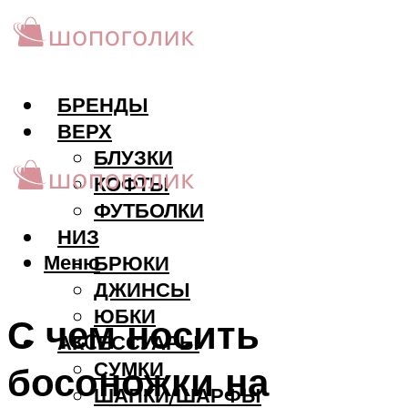
БРЕНДЫ
ВЕРХ
БЛУЗКИ
КОФТЫ
ФУТБОЛКИ
НИЗ
Меню
БРЮКИ
ДЖИНСЫ
ЮБКИ
С чем носить
АКCЕССУАРЫ
СУМКИ
босоножки на
ШАПКИ/ШАРФЫ