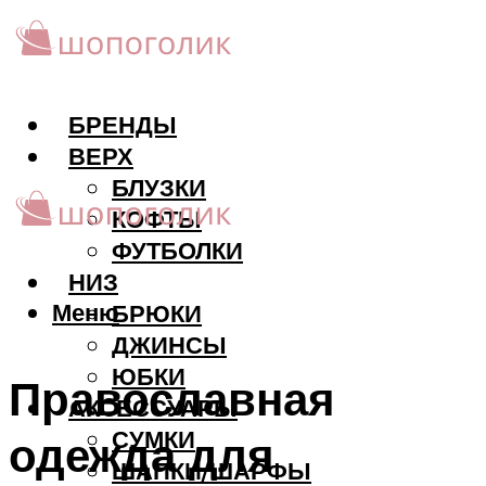
БРЕНДЫ
ВЕРХ
БЛУЗКИ
КОФТЫ
ФУТБОЛКИ
НИЗ
Меню
БРЮКИ
ДЖИНСЫ
ЮБКИ
Православная
АКCЕССУАРЫ
СУМКИ
одежда для
ШАПКИ/ШАРФЫ