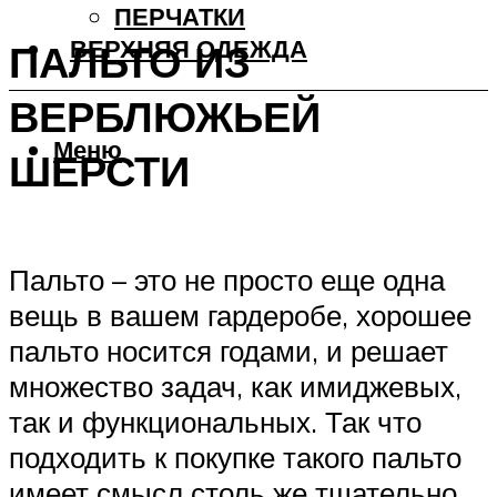
ПЕРЧАТКИ
ВЕРХНЯЯ ОДЕЖДА
ПАЛЬТО ИЗ
ВЕРБЛЮЖЬЕЙ
Меню
ШЕРСТИ
Пальто – это не просто еще одна
вещь в вашем гардеробе, хорошее
пальто носится годами, и решает
множество задач, как имиджевых,
так и функциональных. Так что
подходить к покупке такого пальто
имеет смысл столь же тщательно,