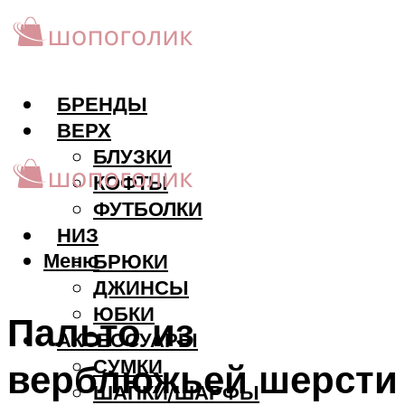
БРЕНДЫ
ВЕРХ
БЛУЗКИ
КОФТЫ
ФУТБОЛКИ
НИЗ
Меню
БРЮКИ
ДЖИНСЫ
ЮБКИ
Пальто из
АКCЕССУАРЫ
СУМКИ
верблюжьей шерсти
ШАПКИ/ШАРФЫ