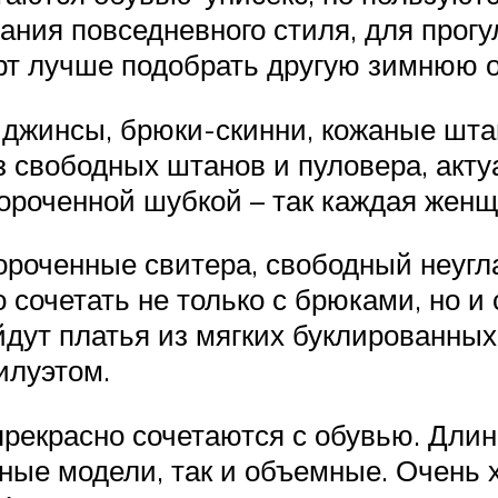
ания повседневного стиля, для прогу
ерт лучше подобрать другую зимнюю о
, джинсы, брюки-скинни, кожаные шт
 свободных штанов и пуловера, акту
роченной шубкой – так каждая женщи
роченные свитера, свободный неугла
 сочетать не только с брюками, но и 
дут платья из мягких буклированных
илуэтом.
прекрасно сочетаются с обувью. Дли
нные модели, так и объемные. Очень