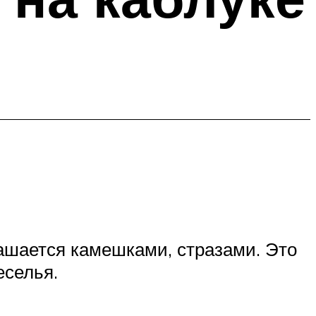
ашается камешками, стразами. Это
еселья.