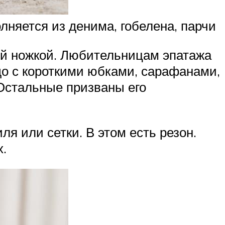
няется из денима, гобелена, парчи
ой ножкой. Любительницам эпатажа
до с короткими юбками, сарафанами,
Остальные призваны его
я или сетки. В этом есть резон.
х.