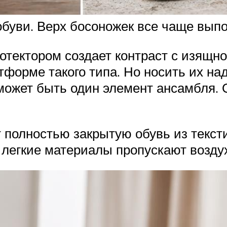
буви. Верх босоножек все чаще выпол
отектором создает контраст с изящн
тформе такого типа. Но носить их на
может быть один элемент ансамбля. 
олностью закрытую обувь из текстил
 легкие материалы пропускают возду