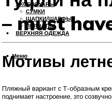
АКCЕССУАРЫ
СУМКИ
– must have
ШАПКИ/ШАРФЫ
ПЕРЧАТКИ
ВЕРХНЯЯ ОДЕЖДА
Мотивы летне
Меню
Пляжный вариант с Т-образным кре
поднимает настроение, это созвучно