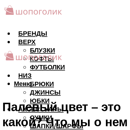
БРЕНДЫ
ВЕРХ
БЛУЗКИ
КОФТЫ
ФУТБОЛКИ
НИЗ
Меню
БРЮКИ
ДЖИНСЫ
ЮБКИ
Палевый цвет – это
АКCЕССУАРЫ
СУМКИ
какой? Что мы о нем
ШАПКИ/ШАРФЫ