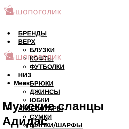
БРЕНДЫ
ВЕРХ
БЛУЗКИ
КОФТЫ
ФУТБОЛКИ
НИЗ
Меню
БРЮКИ
ДЖИНСЫ
ЮБКИ
Мужские сланцы
АКCЕССУАРЫ
СУМКИ
Адидас
ШАПКИ/ШАРФЫ