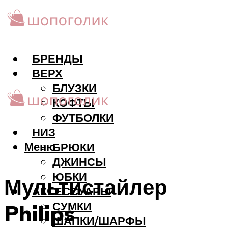
БРЕНДЫ
ВЕРХ
БЛУЗКИ
КОФТЫ
ФУТБОЛКИ
НИЗ
Меню
БРЮКИ
ДЖИНСЫ
ЮБКИ
Мультистайлер
АКCЕССУАРЫ
СУМКИ
Philips
ШАПКИ/ШАРФЫ