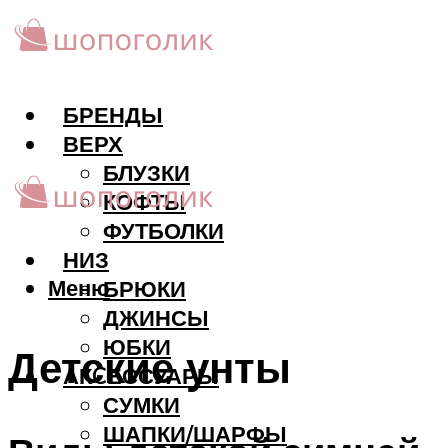
БРЕНДЫ
ВЕРХ
БЛУЗКИ
КОФТЫ
ФУТБОЛКИ
НИЗ
Меню
БРЮКИ
ДЖИНСЫ
ЮБКИ
Детские унты
АКCЕССУАРЫ
СУМКИ
ШАПКИ/ШАРФЫ