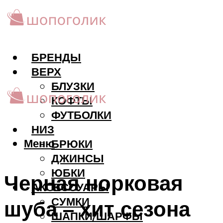
БРЕНДЫ
ВЕРХ
БЛУЗКИ
КОФТЫ
ФУТБОЛКИ
НИЗ
Меню
БРЮКИ
ДЖИНСЫ
ЮБКИ
Черная норковая
АКCЕССУАРЫ
СУМКИ
шуба – хит сезона
ШАПКИ/ШАРФЫ