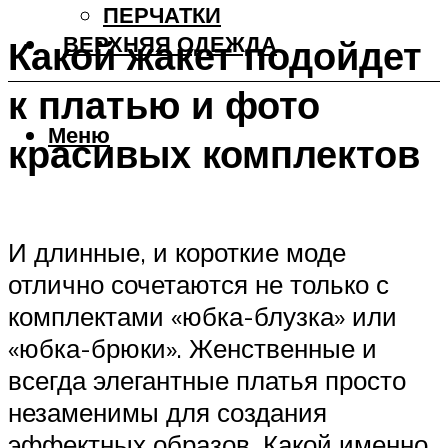
ПЕРЧАТКИ
ВЕРХНЯЯ ОДЕЖДА
Какой жакет подойдет
к платью и фото
Меню
красивых комплектов
И длинные, и короткие моде
отлично сочетаются не только с
комплектами «юбка-блузка» или
«юбка-брюки». Женственные и
всегда элегантные платья просто
незаменимы для создания
эффектных образов. Какой именно