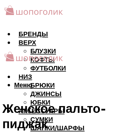
БРЕНДЫ
ВЕРХ
БЛУЗКИ
КОФТЫ
ФУТБОЛКИ
НИЗ
Меню
БРЮКИ
ДЖИНСЫ
ЮБКИ
Женское пальто-
АКCЕССУАРЫ
СУМКИ
пиджак
ШАПКИ/ШАРФЫ