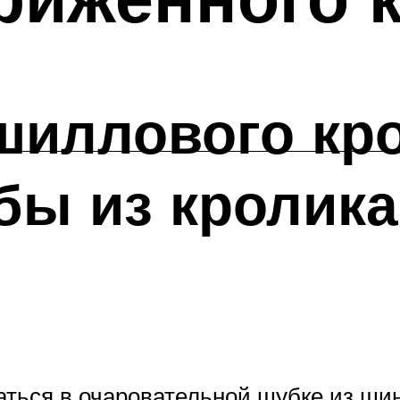
иллового кро
ы из кролика
аться в очаровательной шубке из ши