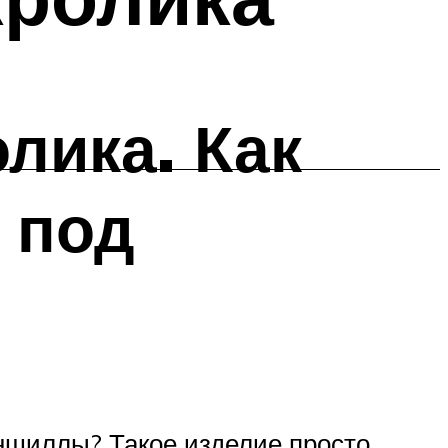
лика. Как
 под
ншиллы? Такое изделие просто