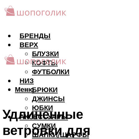
БРЕНДЫ
ВЕРХ
БЛУЗКИ
КОФТЫ
ФУТБОЛКИ
НИЗ
Меню
БРЮКИ
ДЖИНСЫ
ЮБКИ
Удлиненные
АКCЕССУАРЫ
СУМКИ
ветровки для
ШАПКИ/ШАРФЫ