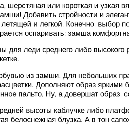
а, шерстяная или короткая и узкая вя
амши! Добавить стройности и элеган
 летящей и легкой. Конечно, выбор п
ирается оспаривать: замша комфортна
ны для леди среднего либо высокого
кетке.
 обувью из замши. Для небольших п
асцветки. Дополняют образ яркими б
нное пальто. Ну, а довершат образ, с
средней высоты каблучке либо платф
гая белоснежная блузка. А в тон сап