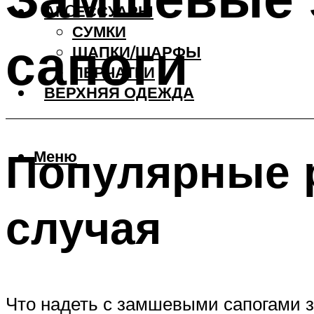
АКCЕССУАРЫ
СУМКИ
сапоги
ШАПКИ/ШАРФЫ
ПЕРЧАТКИ
ВЕРХНЯЯ ОДЕЖДА
Популярные 
Меню
случая
Что надеть с замшевыми сапогами з