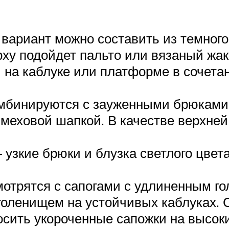
ариант можно составить из темного 
рху подойдет пальто или вязаный жак
 на каблуке или платформе в сочетан
комбинируются с зауженными брюками
меховой шапкой. В качестве верхней
зкие брюки и блузка светлого цвета
отрятся с сапогами с удлиненным г
 голенищем на устойчивых каблуках
сить укороченные сапожки на высоки