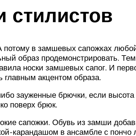
и стилистов
А потому в замшевых сапожках любой
льный образ продемонстрировать. Те
вила носки замшевых сапог. И перво
ь главным акцентом образа.
либо зауженные брючки, если высота
ько поверх брюк.
кие сапожки. Обувь из замши добав
кой-карандашом в ансамбле с пончо