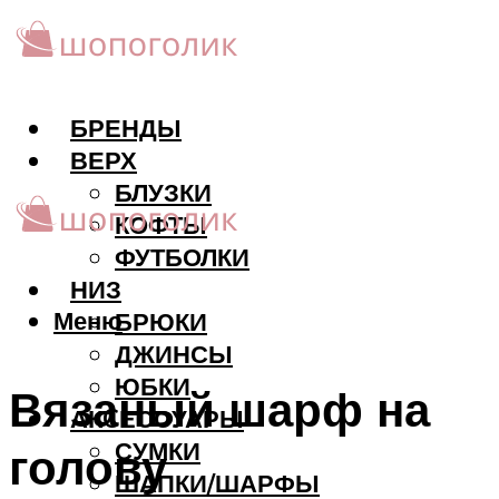
БРЕНДЫ
ВЕРХ
БЛУЗКИ
КОФТЫ
ФУТБОЛКИ
НИЗ
Меню
БРЮКИ
ДЖИНСЫ
ЮБКИ
Вязаный шарф на
АКCЕССУАРЫ
СУМКИ
голову
ШАПКИ/ШАРФЫ