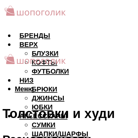
БРЕНДЫ
ВЕРХ
БЛУЗКИ
КОФТЫ
ФУТБОЛКИ
НИЗ
Меню
БРЮКИ
ДЖИНСЫ
ЮБКИ
Толстовки и худи
АКCЕССУАРЫ
СУМКИ
ШАПКИ/ШАРФЫ