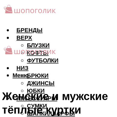
БРЕНДЫ
ВЕРХ
БЛУЗКИ
КОФТЫ
ФУТБОЛКИ
НИЗ
Меню
БРЮКИ
ДЖИНСЫ
ЮБКИ
Женские и мужские
АКCЕССУАРЫ
СУМКИ
тёплые куртки
ШАПКИ/ШАРФЫ