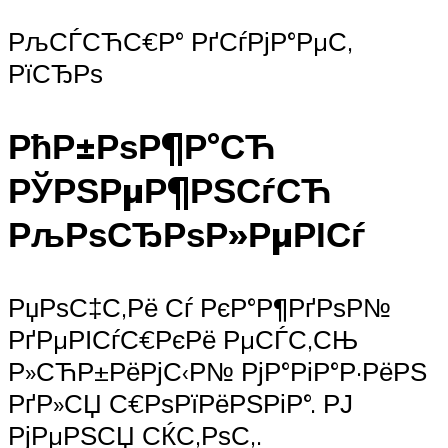
РљСЃСЋС€Р° РґСѓРјР°РµС‚
РїСЂРѕ
РћР±РѕР¶Р°СЋ
РЎРЅРµР¶РЅСѓСЋ
РљРѕСЂРѕР»РµРІСѓ
РџРѕС‡С‚Рё Сѓ РєР°Р¶РґРѕР№
РґРµРІСѓС€РєРё РµСЃС‚СЊ
Р»СЋР±РёРјС‹Р№ РјР°РіР°Р·РёРЅ
РґР»СЏ С€РѕРїРёРЅРіР°. РЈ
РјРµРЅСЏ СЌС‚РѕС‚.