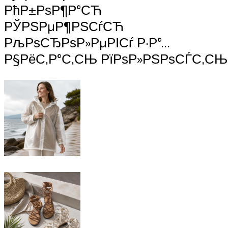
РћР±РѕР¶Р°СЋ
РЎРЅРµР¶РЅСѓСЋ
РљРѕСЂРѕР»РµРІСѓ Р·Р°…
Р§РёС‚Р°С‚СЊ РїРѕР»РЅРѕСЃС‚С