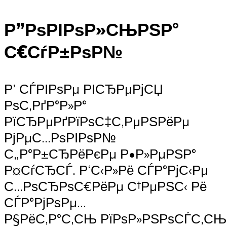
Р”РѕРІРѕР»СЊРЅР°
С€СѓР±РѕР№
Р’ СЃРІРѕРµ РІСЂРµРјСЏ
РѕС‚РґР°Р»Р°
РїСЂРµРґРїРѕС‡С‚РµРЅРёРµ
РјРµС…РѕРІРѕР№
С„Р°Р±СЂРёРєРµ Р•Р»РµРЅР°
Р¤СѓСЂСЃ. Р‘С‹Р»Рё СЃР°РјС‹Рµ
С…РѕСЂРѕС€РёРµ С†РµРЅС‹ Рё
СЃР°РјРѕРµ…
Р§РёС‚Р°С‚СЊ РїРѕР»РЅРѕСЃС‚С