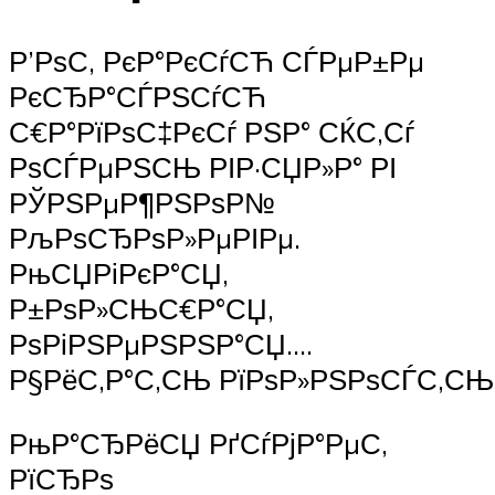
Р’РѕС‚ РєР°РєСѓСЋ СЃРµР±Рµ
РєСЂР°СЃРЅСѓСЋ
С€Р°РїРѕС‡РєСѓ РЅР° СЌС‚Сѓ
РѕСЃРµРЅСЊ РІР·СЏР»Р° РІ
РЎРЅРµР¶РЅРѕР№
РљРѕСЂРѕР»РµРІРµ.
РњСЏРіРєР°СЏ,
Р±РѕР»СЊС€Р°СЏ,
РѕРіРЅРµРЅРЅР°СЏ….
Р§РёС‚Р°С‚СЊ РїРѕР»РЅРѕСЃС‚С
РњР°СЂРёСЏ РґСѓРјР°РµС‚
РїСЂРѕ