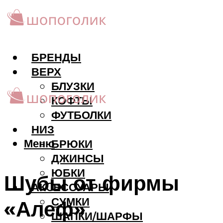
БРЕНДЫ
ВЕРХ
БЛУЗКИ
КОФТЫ
ФУТБОЛКИ
НИЗ
Меню
БРЮКИ
ДЖИНСЫ
ЮБКИ
Шубы от фирмы
АКCЕССУАРЫ
СУМКИ
«Алеф»
ШАПКИ/ШАРФЫ