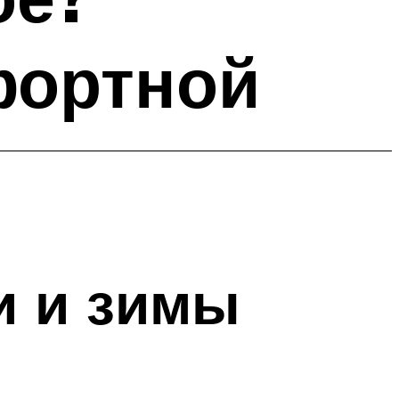
фортной
и и зимы