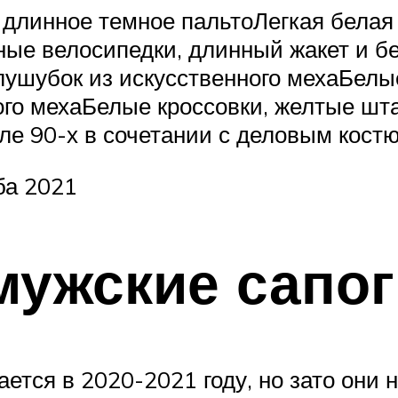
длинное темное пальтоЛегкая белая 
ые велосипедки, длинный жакет и б
олушубок из искусственного мехаБелы
ого мехаБелые кроссовки, желтые шт
иле 90-х в сочетании с деловым кос
ба 2021
ужские сапог
ется в 2020-2021 году, но зато они 