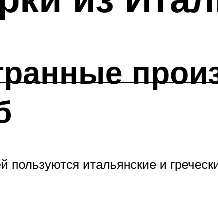
транные прои
б
й пользуются итальянские и греческ