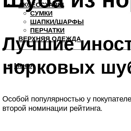
АКCЕССУАРЫ
СУМКИ
ШАПКИ/ШАРФЫ
ПЕРЧАТКИ
Лучшие инос
ВЕРХНЯЯ ОДЕЖДА
норковых шу
Меню
Особой популярностью у покупателе
второй номинации рейтинга.