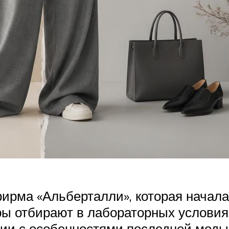
ирма «Альберталли», которая начала 
ы отбирают в лабораторных условиях
ии с особенностями последней моды.