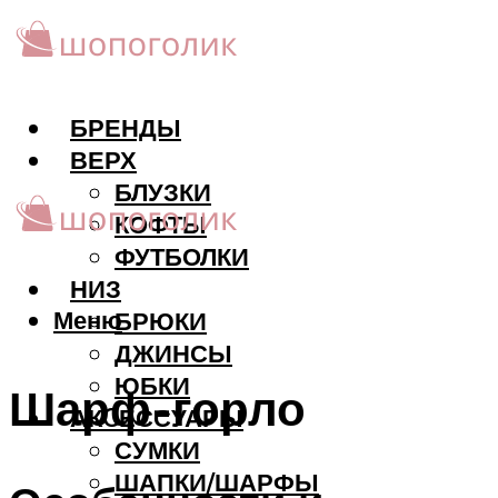
БРЕНДЫ
ВЕРХ
БЛУЗКИ
КОФТЫ
ФУТБОЛКИ
НИЗ
Меню
БРЮКИ
ДЖИНСЫ
ЮБКИ
Шарф-горло
АКCЕССУАРЫ
СУМКИ
ШАПКИ/ШАРФЫ