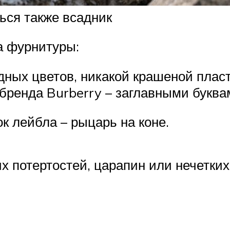
ься также всадник
а фурнитуры:
дных цветов, никакой крашеной плас
бренда Burberry – заглавными буква
 лейбла – рыцарь на коне.
х потертостей, царапин или нечетки