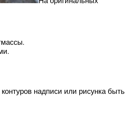
На оригинальных
тмассы.
ми.
х контуров надписи или рисунка быть