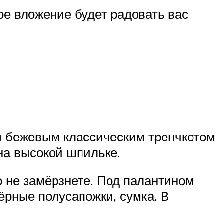
ое вложение будет радовать вас
ы бежевым классическим тренчкотом
на высокой шпильке.
о не замёрзнете. Под палантином
ёрные полусапожки, сумка. В