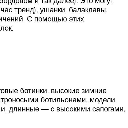
бордовом и так далее). Это могут
час тренд), ушанки, балаклавы,
ничений. С помощью этих
лок.
говые ботинки, высокие зимние
остроносыми ботильонами, модели
ми, длинные — с высокими сапогами,