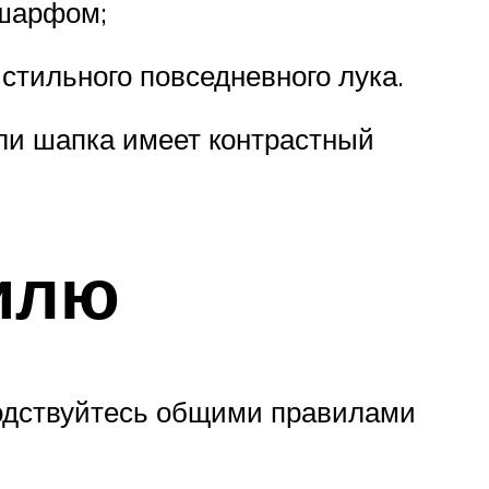
 шарфом;
стильного повседневного лука.
ли шапка имеет контрастный
илю
одствуйтесь общими правилами