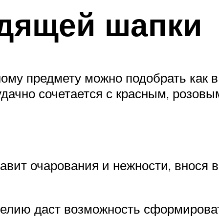
дящей шапки
ому предмету можно подобрать как в 
удачно сочетается с красным, розов
авит очарования и нежности, внося 
делию даст возможность сформироват