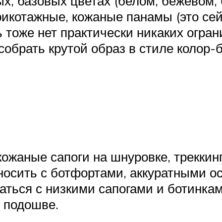
х, базовых цветах (белом, бежевом, 
рикотажные, кожаные панамы (это сей
ь тоже нет практически никаких огра
собрать крутой образ в стиле колор-б
жаные сапоги на шнуровке, треккин
 носить с ботфортами, аккуратными 
таться с низкими сапогами и ботинка
 подошве.