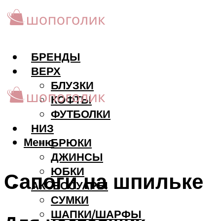
БРЕНДЫ
ВЕРХ
БЛУЗКИ
КОФТЫ
ФУТБОЛКИ
НИЗ
Меню
БРЮКИ
ДЖИНСЫ
ЮБКИ
Сапоги на шпильке
АКCЕССУАРЫ
СУМКИ
ШАПКИ/ШАРФЫ