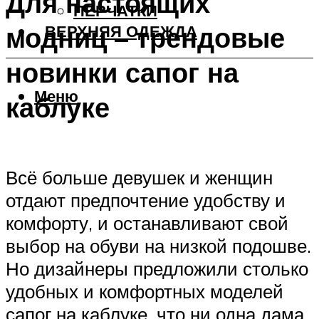
Для настоящих
ПЕРЧАТКИ
модниц – трендовые
ВЕРХНЯЯ ОДЕЖДА
новинки сапог на
Меню
каблуке
Всё больше девушек и женщин
отдают предпочтение удобству и
комфорту, и останавливают свой
выбор на обуви на низкой подошве.
Но дизайнеры предложили столько
удобных и комфортных моделей
сапог на каблуке, что ни одна дама