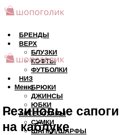
БРЕНДЫ
ВЕРХ
БЛУЗКИ
КОФТЫ
ФУТБОЛКИ
НИЗ
Меню
БРЮКИ
ДЖИНСЫ
ЮБКИ
Резиновые сапоги
АКCЕССУАРЫ
СУМКИ
на каблуке
ШАПКИ/ШАРФЫ