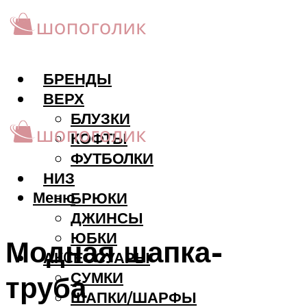
БРЕНДЫ
ВЕРХ
БЛУЗКИ
КОФТЫ
ФУТБОЛКИ
НИЗ
Меню
БРЮКИ
ДЖИНСЫ
ЮБКИ
Модная шапка-
АКCЕССУАРЫ
СУМКИ
труба
ШАПКИ/ШАРФЫ