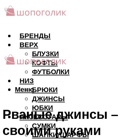
БРЕНДЫ
ВЕРХ
БЛУЗКИ
КОФТЫ
ФУТБОЛКИ
НИЗ
Меню
БРЮКИ
ДЖИНСЫ
ЮБКИ
Рваные джинсы –
АКCЕССУАРЫ
СУМКИ
своими руками
ШАПКИ/ШАРФЫ