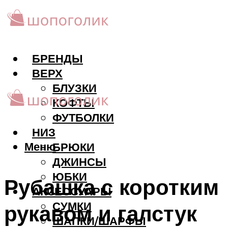
БРЕНДЫ
ВЕРХ
БЛУЗКИ
КОФТЫ
ФУТБОЛКИ
НИЗ
Меню
БРЮКИ
ДЖИНСЫ
ЮБКИ
Рубашка с коротким
АКCЕССУАРЫ
СУМКИ
рукавом и галстук
ШАПКИ/ШАРФЫ