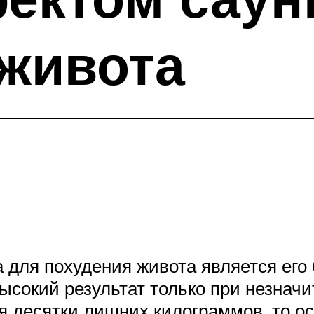
живота
для похудения живота является его
высокий результат только при незнач
я десятки лишних килограммов, то 