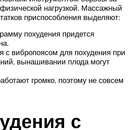
 физической нагрузкой. Массажный
статков приспособления выделяют:
грамму похудения придется
на.
я с вибропоясом для похудения при
аний, вынашивании плода могут
ботают громко, поэтому не совсем
худения с