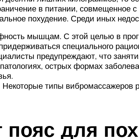
раничение в питании, совмещенное с
кальное похудение. Среди иных недо
фность мышцам. С этой целью в про
придерживаться специального рацио
иалисты предупреждают, что заняти
патологиях, острых формах заболев
вья.
 Некоторые типы вибромассажеров ра
т пояс для по