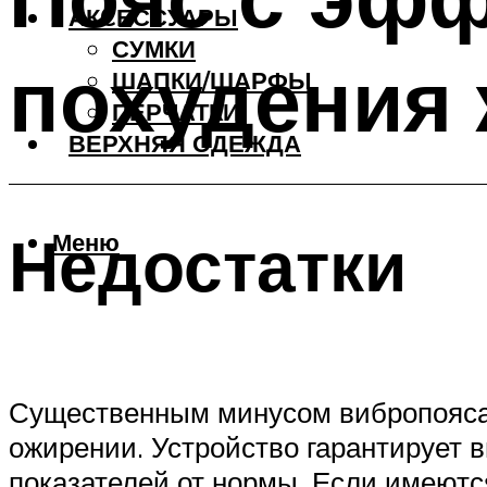
АКCЕССУАРЫ
СУМКИ
похудения 
ШАПКИ/ШАРФЫ
ПЕРЧАТКИ
ВЕРХНЯЯ ОДЕЖДА
Недостатки
Меню
Существенным минусом вибропояса 
ожирении. Устройство гарантирует 
показателей от нормы. Если имеютс