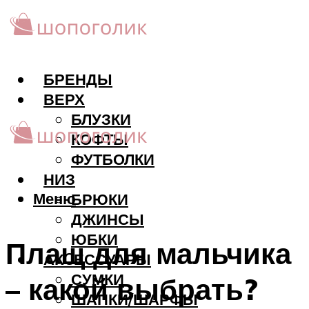
БРЕНДЫ
ВЕРХ
БЛУЗКИ
КОФТЫ
ФУТБОЛКИ
НИЗ
Меню
БРЮКИ
ДЖИНСЫ
ЮБКИ
Плащ для мальчика
АКCЕССУАРЫ
СУМКИ
– какой выбрать?
ШАПКИ/ШАРФЫ