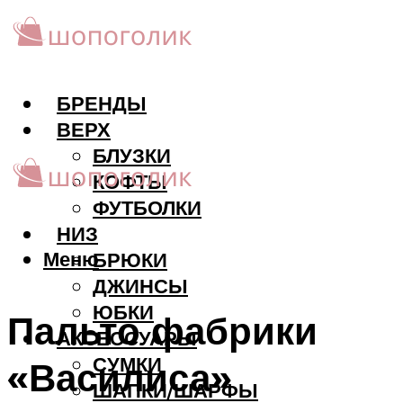
БРЕНДЫ
ВЕРХ
БЛУЗКИ
КОФТЫ
ФУТБОЛКИ
НИЗ
Меню
БРЮКИ
ДЖИНСЫ
ЮБКИ
Пальто фабрики
АКCЕССУАРЫ
СУМКИ
«Василиса»
ШАПКИ/ШАРФЫ