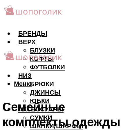
БРЕНДЫ
ВЕРХ
БЛУЗКИ
КОФТЫ
ФУТБОЛКИ
НИЗ
Меню
БРЮКИ
ДЖИНСЫ
ЮБКИ
Семейные
АКCЕССУАРЫ
СУМКИ
комплекты одежды
ШАПКИ/ШАРФЫ