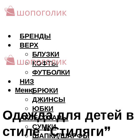
БРЕНДЫ
ВЕРХ
БЛУЗКИ
КОФТЫ
ФУТБОЛКИ
НИЗ
Меню
БРЮКИ
ДЖИНСЫ
ЮБКИ
Одежда для детей в
АКCЕССУАРЫ
СУМКИ
стиле “Стиляги”
ШАПКИ/ШАРФЫ