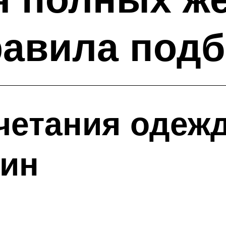
равила под
четания одеж
ин