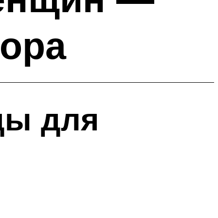
бора
ды для