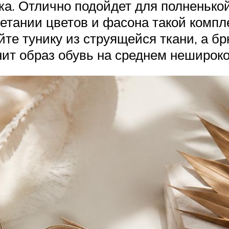
ка. Отлично подойдет для полненькой
тании цветов и фасона такой компл
е тунику из струящейся ткани, а бр
нит образ обувь на среднем нешироко