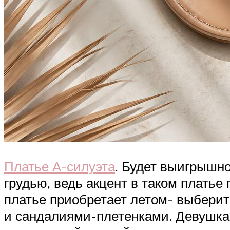
Платье А-силуэта
. Будет выигрышн
грудью, ведь акцент в таком платье
платье приобретает летом- выберит
и сандалиями-плетенками. Девушкам