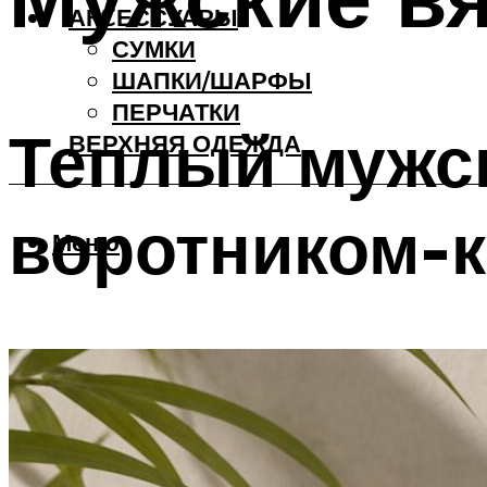
АКCЕССУАРЫ
СУМКИ
ШАПКИ/ШАРФЫ
ПЕРЧАТКИ
Теплый мужск
ВЕРХНЯЯ ОДЕЖДА
воротником-
Меню