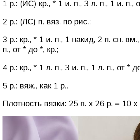
1 р.: (ИС) кр., * 1 и. п., 3 л. п., 1 и. п., о
2 р.: (ЛС) п. вяз. по рис.;
3 р.: кр., * 1 и. п., 1 накид, 2 п. сн. 
п., от * до *, кр.;
4 р.: кр., * 1 л. п., 3 и. п., 1 л. п., от * до
5 р.: вяж., как 1 р..
Плотность вязки: 25 п. х 26 р. = 10 