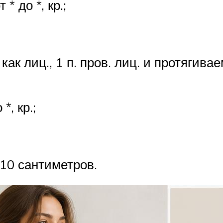
т * до *, кр.;
вм., как лиц., 1 п. пров. лиц. и протягив
 *, кр.;
х 10 сантиметров.