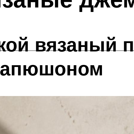
ой вязаный п
капюшоном