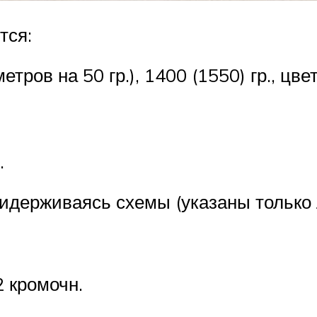
тся:
тров на 50 гр.), 1400 (1550) гр., цве
.
придерживаясь схемы (указаны только 
 2 кромочн.