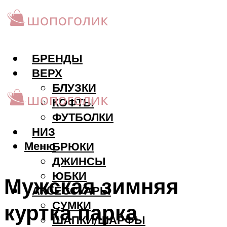
БРЕНДЫ
ВЕРХ
БЛУЗКИ
КОФТЫ
ФУТБОЛКИ
НИЗ
Меню
БРЮКИ
ДЖИНСЫ
ЮБКИ
Мужская зимняя
АКCЕССУАРЫ
СУМКИ
куртка парка
ШАПКИ/ШАРФЫ