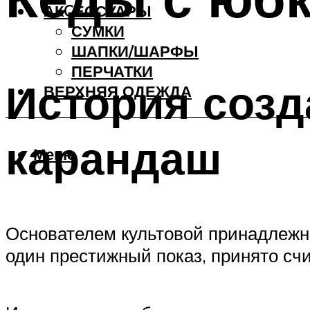
АКCЕССУАРЫ
СУМКИ
ШАПКИ/ШАРФЫ
ПЕРЧАТКИ
История соз
ВЕРХНЯЯ ОДЕЖДА
карандаш
Меню
Основателем культовой принадлежно
один престижный показ, принято сч