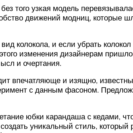
без того узкая модель перевязывала
обство движений модниц, которые ш
ид колокола, и если убрать колокол
того изменения дизайнерам пришлось
ысл и очертания.
дит впечатляюще и изящно, известны
перимент с данным фасоном. Предло
етание юбки карандаша с кедами, ч
 создать уникальный стиль, который 