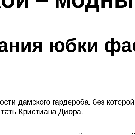
дания юбки фа
сти дамского гардероба, без которой
итать Кристиана Диора.