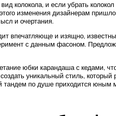
ид колокола, и если убрать колокол
того изменения дизайнерам пришлось
ысл и очертания.
дит впечатляюще и изящно, известны
перимент с данным фасоном. Предло
етание юбки карандаша с кедами, ч
 создать уникальный стиль, который 
й тандем по душе приходится юным 