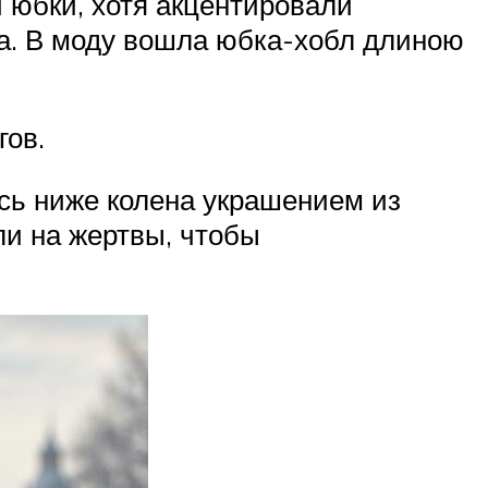
 юбки, хотя акцентировали
ка. В моду вошла юбка-хобл длиною
гов.
сь ниже колена украшением из
ли на жертвы, чтобы