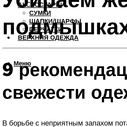
АКCЕССУАРЫ
СУМКИ
подмышках
ШАПКИ/ШАРФЫ
ПЕРЧАТКИ
ВЕРХНЯЯ ОДЕЖДА
9 рекоменда
Меню
свежести од
В борьбе с неприятным запахом пот