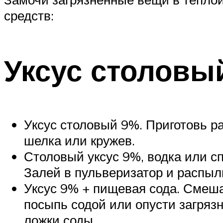
средств:
Уксус столовы
Уксус столовый 9%. Приготовь ра
шелка или кружев.
Столовый уксус 9%, водка или сп
Залей в пульверизатор и распыл
Уксус 9% + пищевая сода. Смешай 
посыпь содой или опусти загряз
ложки соды.