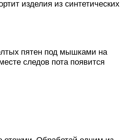
ортит изделия из синтетических
елтых пятен под мышками на
месте следов пота появится
о отожми. Обработай одним из