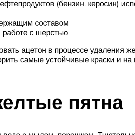
ефтепродуктов (бензин, керосин) исп
одержащим составом
 работе с шерстью
овать ацетон в процессе удаления ж
орить самые устойчивые краски и на 
желтые пятна
 воде с мылом, порошком. Тщательн