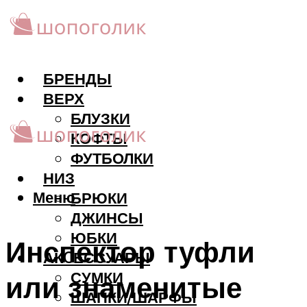
БРЕНДЫ
ВЕРХ
БЛУЗКИ
КОФТЫ
ФУТБОЛКИ
НИЗ
Меню
БРЮКИ
ДЖИНСЫ
ЮБКИ
Инспектор туфли
АКCЕССУАРЫ
СУМКИ
или знаменитые
ШАПКИ/ШАРФЫ