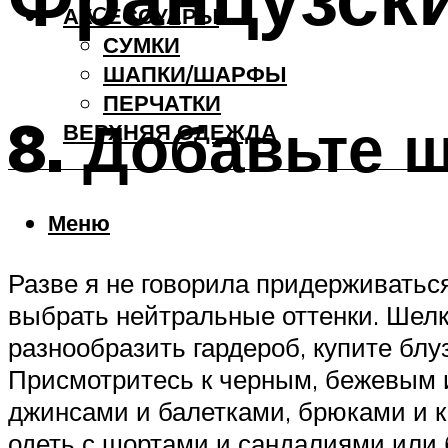
АКCЕССУАРЫ
СУМКИ
ШАПКИ/ШАРФЫ
ПЕРЧАТКИ
8. Добавьте 
ВЕРХНЯЯ ОДЕЖДА
Меню
Разве я не говорила придерживаться
выбрать нейтральные оттенки. Шелко
разнообразить гардероб, купите блу
Присмотритесь к черным, бежевым и
джинсами и балетками, брюками и 
одеть с шортами и сандалиями или 