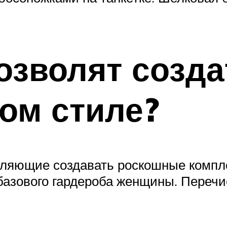
озволят созд
ом стиле?
воляющие создавать роскошные комп
базового гардероба женщины. Перечи