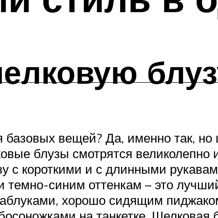
шелковую блуз
 базовых вещей? Да, именно так, но 
вые блузы смотрятся великолепно и 
зу с короткими и с длинными рукава
 темно-синим оттенкам – это лучший
каблуками, хорошо сидящим пиджаком
босоножками на танкетке. Шелковая б