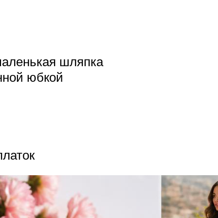
маленькая шляпка
нной юбкой
латок