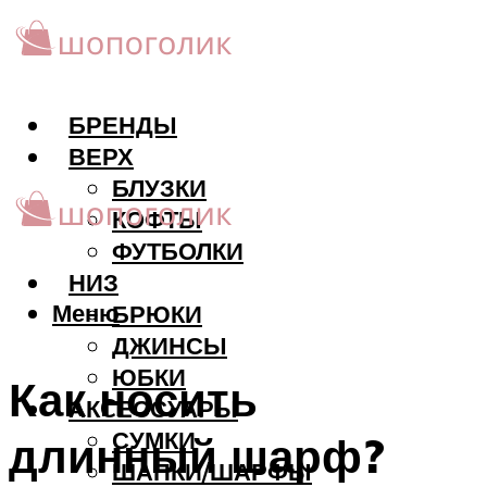
БРЕНДЫ
ВЕРХ
БЛУЗКИ
КОФТЫ
ФУТБОЛКИ
НИЗ
Меню
БРЮКИ
ДЖИНСЫ
ЮБКИ
Как носить
АКCЕССУАРЫ
СУМКИ
длинный шарф?
ШАПКИ/ШАРФЫ