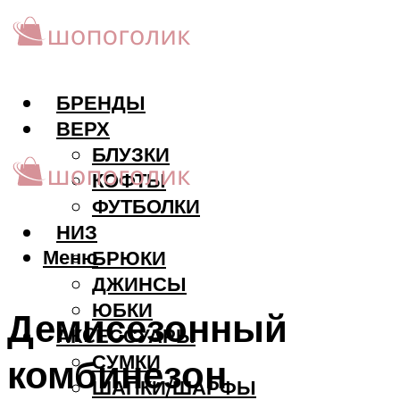
БРЕНДЫ
ВЕРХ
БЛУЗКИ
КОФТЫ
ФУТБОЛКИ
НИЗ
Меню
БРЮКИ
ДЖИНСЫ
ЮБКИ
Демисезонный
АКCЕССУАРЫ
СУМКИ
комбинезон
ШАПКИ/ШАРФЫ