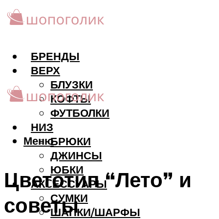
БРЕНДЫ
ВЕРХ
БЛУЗКИ
КОФТЫ
ФУТБОЛКИ
НИЗ
Меню
БРЮКИ
ДЖИНСЫ
ЮБКИ
Цветотип “Лето” и
АКCЕССУАРЫ
СУМКИ
советы
ШАПКИ/ШАРФЫ