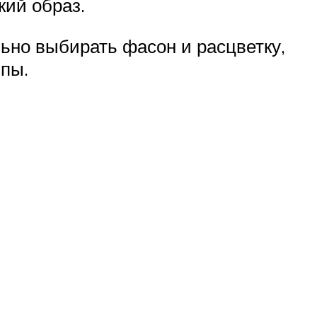
кий образ.
льно выбирать фасон и расцветку,
япы.