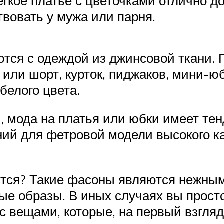
ёгкое платье с цветочками отлично д
твовать у мужа или парня.
тся с одеждой из джинсовой ткани. 
или шорт, курток, пиджаков, мини-юб
белого цвета.
и, мода на платья или юбки имеет т
ний для фетровой модели высокого к
тся? Такие фасоны являются нежным
ные образы. В иных случаях вы прост
 вещами, которые, на первый взгляд,