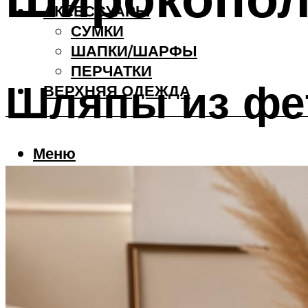
АКCЕССУАРЫ
СУМКИ
ШАПКИ/ШАРФЫ
ПЕРЧАТКИ
Шляпы из фе
ВЕРХНЯЯ ОДЕЖДА
Меню