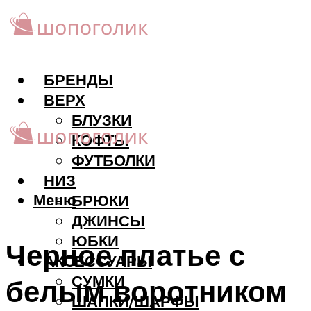
БРЕНДЫ
ВЕРХ
БЛУЗКИ
КОФТЫ
ФУТБОЛКИ
НИЗ
Меню
БРЮКИ
ДЖИНСЫ
ЮБКИ
Черное платье с
АКCЕССУАРЫ
СУМКИ
белым воротником
ШАПКИ/ШАРФЫ