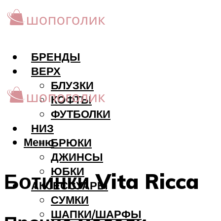
БРЕНДЫ
ВЕРХ
БЛУЗКИ
КОФТЫ
ФУТБОЛКИ
НИЗ
Меню
БРЮКИ
ДЖИНСЫ
ЮБКИ
Ботинки Vita Ricca
АКCЕССУАРЫ
СУМКИ
ШАПКИ/ШАРФЫ