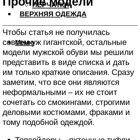
Прочие модели
ПЕРЧАТКИ
ВЕРХНЯЯ ОДЕЖДА
Чтобы статья не получилась
совсем уж гигантской, остальные
Меню
модели мужской обуви мы решили
представить в виде списка и дать
им только краткие описания. Сразу
заметим, что все они являются
неформальными – их не стоит
сочетать со смокингами, строгими
деловыми костюмами, фраками и
тому подобной одеждой.
Топсайдеры – яхтенные туфли