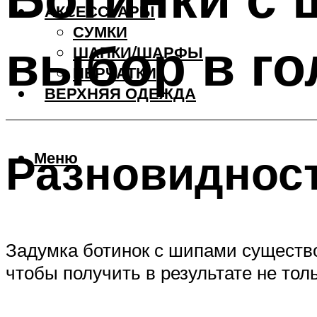
АКCЕССУАРЫ
СУМКИ
выбор в го
ШАПКИ/ШАРФЫ
ПЕРЧАТКИ
ВЕРХНЯЯ ОДЕЖДА
Разновиднос
Меню
Задумка ботинок с шипами существ
чтобы получить в результате не тол