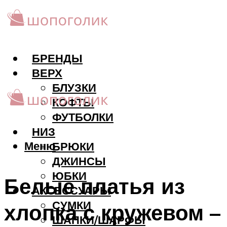
БРЕНДЫ
ВЕРХ
БЛУЗКИ
КОФТЫ
ФУТБОЛКИ
НИЗ
Меню
БРЮКИ
ДЖИНСЫ
ЮБКИ
Белые платья из
АКCЕССУАРЫ
СУМКИ
хлопка с кружевом –
ШАПКИ/ШАРФЫ