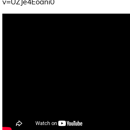
v=UZJe4Eoani0