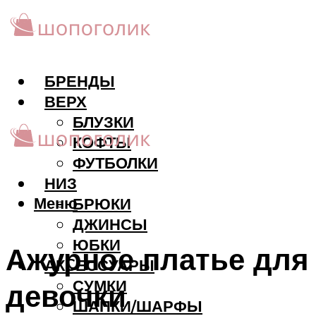
БРЕНДЫ
ВЕРХ
БЛУЗКИ
КОФТЫ
ФУТБОЛКИ
НИЗ
Меню
БРЮКИ
ДЖИНСЫ
ЮБКИ
Ажурное платье для
АКCЕССУАРЫ
СУМКИ
девочки
ШАПКИ/ШАРФЫ